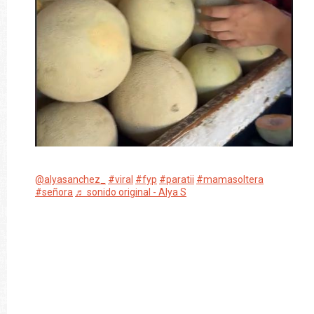
@alyasanchez_
#viral
#fyp
#paratii
#mamasoltera
#señora
♬ sonido original - Alya S