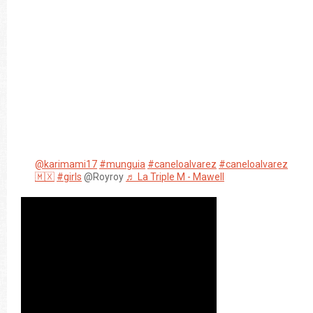
@karimami17
#munguia
#caneloalvarez
#caneloalvarez
🇲🇽
#girls
@Royroy
♬ La Triple M - Mawell