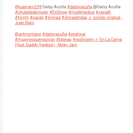
@juanram239
Datsy Acuña
#datsyacuña
@Datsy Acuña
#chuladademujer
#EsShow
#multimedios
#canal6
#tvmty
#parati
#tvregia
#chicaslindas
♬ sonido original -
Juan Ram
@artmontano
#datsyacuña
#esshow
#mujeresqueinspiran
#latinas
#esshowm
♬ En La Cama
(feat. Daddy Yankee) - Nicky Jam