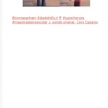
@reynasanham
#diadelniño🎉🍭
#superheroes
#maestradepreescolar
♬ sonido original - Cecy Cazares