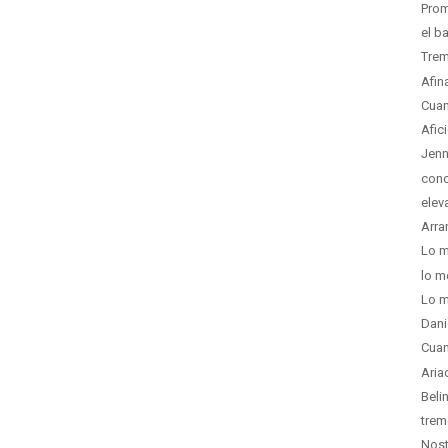
Prom
el b
Trem
Afin
Cuan
Afic
Jenn
conc
elev
Arra
Lo m
lo m
Lo m
Dani
Cuan
Aria
Beli
trem
Nost