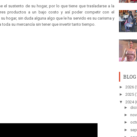
e el sustento de su hogar, por lo que tiene que trasladarse a la
ores productos a un bajo costo y así poder competir con el
u hogar, sin duda alguna algo que le ha servido es su carisma y
 toda su mercancía sin tener que invertir tanto tiempo.
BLOG
►
2026
(
►
2025
(
▼
2024
(
►
dic
►
nov
►
oct
►
sep