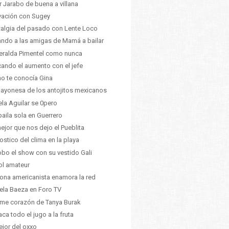
ir Jarabo de buena a villana
vación con Sugey
algia del pasado con Lente Loco
ndo a las amigas de Mamá a bailar
ralda Pimentel como nunca
ando el aumento con el jefe
no te conocía Gina
ayonesa de los antojitos mexicanos
la Aguilar se 0pero
 baila sola en Guerrero
ejor que nos dejo el Pueblita
ostico del clima en la playa
obo el show con su vestido Gali
ol amateur
iona americanista enamora la red
ela Baeza en Foro TV
me corazón de Tanya Burak
aca todo el jugo a la fruta
ejor del oxxo