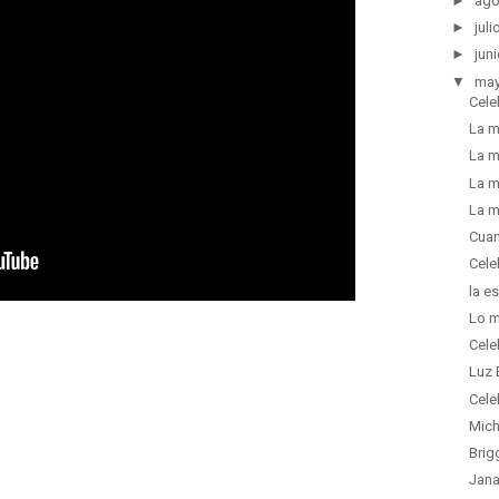
►
ago
►
juli
►
juni
▼
ma
Cel
La m
La m
La m
La m
Cuan
Cele
la e
Lo m
Cele
Luz 
Cel
Mich
Brig
Jana