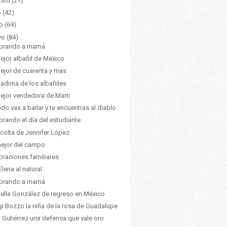
sto
(27)
o
(42)
o
(69)
yo
(84)
ebrando a mamá
ejor albañil de México
ejor de cuarenta y mas
adrina de los albañiles
ejor vendedora de Marti
do vas a bailar y te encuentras al diablo
brando el día del estudiante
scolta de Jennifer López
ejor del campo
braciones familiares
Elena al natural
ebrando a mamá
elle González de regreso en México
gi Bozzo la niña de la rosa de Guadalupe
 Gutiérrez una defensa que vale oro