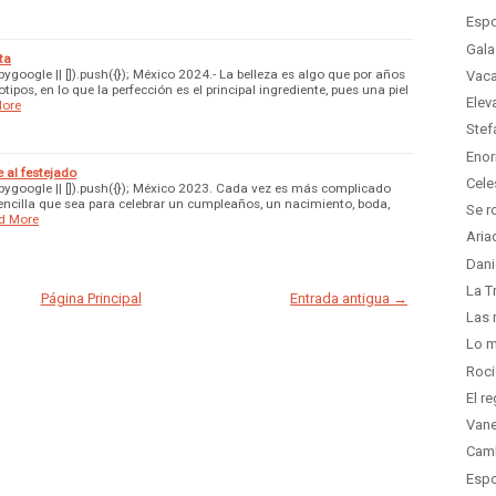
Espo
Gala
ta
oogle || []).push({}); México 2024.- La belleza es algo que por años
Vaca
ipos, en lo que la perfección es el principal ingrediente, pues una piel
Elev
ore
Stef
Enor
 al festejado
Cele
ygoogle || []).push({}); México 2023. Cada vez es más complicado
ncilla que sea para celebrar un cumpleaños, un nacimiento, boda,
Se r
d More
Aria
Dani
La T
Página Principal
Entrada antigua →
Las 
Lo m
Roci
El r
Vane
Camb
Espo