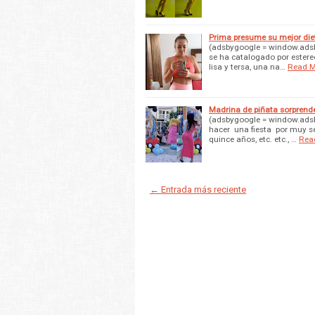
Prima presume su mejor die
(adsbygoogle = window.adsbyg
se ha catalogado por estereot
lisa y tersa, una na…
Read M
Madrina de piñata sorprende
(adsbygoogle = window.adsb
hacer una fiesta por muy se
quince años, etc. etc., …
Rea
← Entrada más reciente