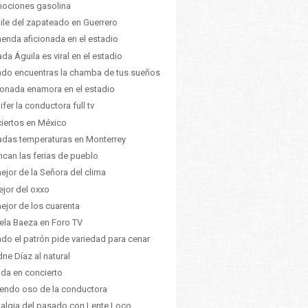
ociones gasolina
aile del zapateado en Guerrero
enda aficionada en el estadio
ada Águila es viral en el estadio
do encuentras la chamba de tus sueños
ionada enamora en el estadio
ifer la conductora full tv
iertos en México
adas temperaturas en Monterrey
ncan las ferias de pueblo
ejor de la Señora del clima
ejor del oxxo
ejor de los cuarenta
ela Baeza en Foro TV
do el patrón pide variedad para cenar
dne Díaz al natural
nda en concierto
endo oso de la conductora
algia del pasado con Lente Loco