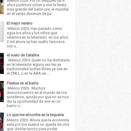
México 2026. Por fin después de 4
años pudimos volver a vivir la fiesta
mas grande del balón pie, el mundial
en el varias decenas de pa...
El mejor verano
México 2025. Han pasado como
agua los años y los niños que
veíamos en la televisión en los años
2 mil ahora se han vuelto famosos
con u...
el vuelo de Catalina
México 2025. Quién no ha disfrutado
en la televisión alguna vez las ya
tradicionales luchas libres ya sea en
el CMLL o en la AAA se ...
Fiestas en el barrio
México 2026. Muchos
desconocemos en el mundo de los
sonideros, quizás por que no se nos
dio la oportunidad de vivir en un
barrio o...
Lo que me encontre en la taqueria
México 2026. Ahora que la economía
esta por los suelos no queda de otra
que doblar turnos para poder