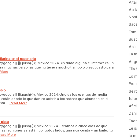
Alta
Acti
Nost
Saca
Esme
Busc
Así 
La m
arina en el escenario
Ange
google || []).push({}); México 2024.Sin duda alguna el internet es un
para muchas personas que no tienen mucho tiempo o presupuesto para
Ella
 More
Lo m
Pron
eblo
Se r
google || []).push({}); México 2024.-Uno de los eventos de media
futb
están a todo lo que dan es asistir a los rodeos que abundan en el
stir …
Read More
Afic
Dani
Enor
 pista
google || []).push({}); México 2024. Estamos a cinco días de que
Le s
 las reuniones ya están por todos lados, una rica cenita y un bailecito
ead More
lo m