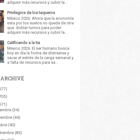
adquirir más recursos y cubrir la...
Privilegios de los taqueros
México 2026. Ahora que la economía
esta por los suelos no queda de otra
que doblar turnos para poder
adquirir más recursos y cubrir la...
Calificando a la tia
México 2026. El ser humano busca
hoy en día la forma de distraerse y
sacar el estrés de la carga semanal y
a falta de recursos para sa...
 ARCHIVE
577)
705)
671)
iembre
(34)
iembre
(44)
ubre
(40)
tiembre
(85)