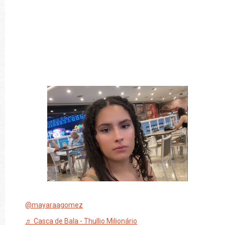
@mayaraagomez
♬ Casca de Bala - Thullio Milionário