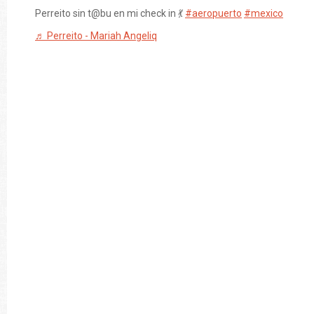
Perreito sin t@bu en mi check in 💃
#aeropuerto
#mexico
♬ Perreito - Mariah Angeliq