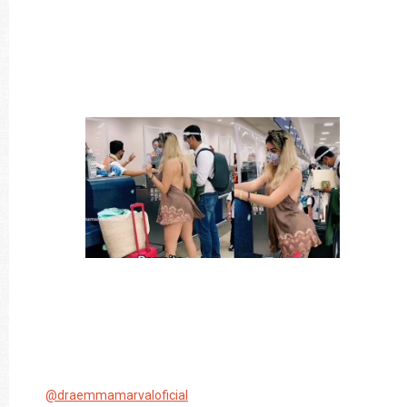
@draemmamarvaloficial