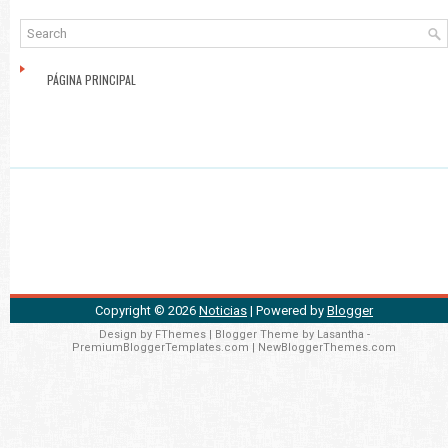
PÁGINA PRINCIPAL
Copyright ©
2026
Noticias
| Powered by
Blogger
Design by
FThemes
| Blogger Theme by
Lasantha
-
PremiumBloggerTemplates.com
|
NewBloggerThemes.com