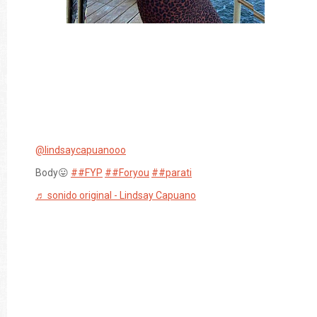
@lindsaycapuanooo
Body😛
##FYP
##Foryou
##parati
♬ sonido original - Lindsay Capuano