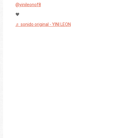
@yinileonof8
🖤
♬ sonido original - YINI LEON