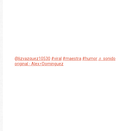
@lizvazquez10530
#viral
#maestra
#humor
♬ sonido
original - Alex⚡️Dominguez