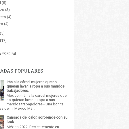
l
(5)
zo
(3)
rero
(4)
ro
(4)
25)
117)
A PRINCIPAL
ADAS POPULARES
Irán a la cárcel mujeres que no
quieran lavar la ropa a sus maridos
trabajadores.
México.- Irán a la cárcel mujeres que
no quieran lavar la ropa a sus
maridos trabajadores.- Una bonita
as de mi México Má...
Cansada del calor, sorprende con su
look
México 2022. Recientemente en