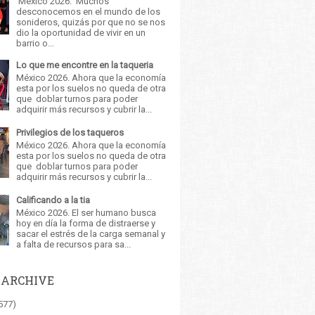
México 2026. Muchos
desconocemos en el mundo de los
sonideros, quizás por que no se nos
dio la oportunidad de vivir en un
barrio o...
Lo que me encontre en la taqueria
México 2026. Ahora que la economía
esta por los suelos no queda de otra
que doblar turnos para poder
adquirir más recursos y cubrir la...
Privilegios de los taqueros
México 2026. Ahora que la economía
esta por los suelos no queda de otra
que doblar turnos para poder
adquirir más recursos y cubrir la...
Calificando a la tia
México 2026. El ser humano busca
hoy en día la forma de distraerse y
sacar el estrés de la carga semanal y
a falta de recursos para sa...
 ARCHIVE
577)