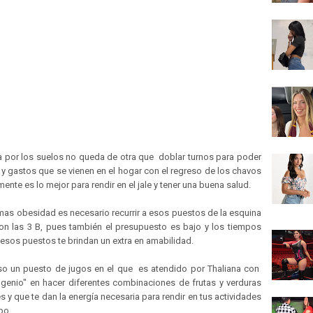
 por los suelos no queda de otra que doblar turnos para poder
 y gastos que se vienen en el hogar con el regreso de los chavos
ente es lo mejor para rendir en el jale y tener una buena salud.
mas obesidad es necesario recurrir a esos puestos de la esquina
on las 3 B, pues también el presupuesto es bajo y los tiempos
esos puestos te brindan un extra en amabilidad.
so un puesto de jugos en el que es atendido por Thaliana con
genio" en hacer diferentes combinaciones de frutas y verduras
 y que te dan la energía necesaria para rendir en tus actividades
rpo.