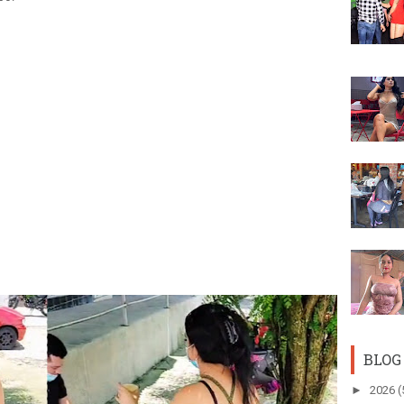
BLOG
►
2026
(