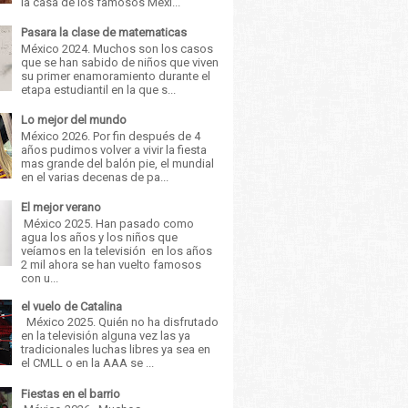
la casa de los famosos Méxi...
Pasara la clase de matematicas
México 2024. Muchos son los casos
que se han sabido de niños que viven
su primer enamoramiento durante el
etapa estudiantil en la que s...
Lo mejor del mundo
México 2026. Por fin después de 4
años pudimos volver a vivir la fiesta
mas grande del balón pie, el mundial
en el varias decenas de pa...
El mejor verano
México 2025. Han pasado como
agua los años y los niños que
veíamos en la televisión en los años
2 mil ahora se han vuelto famosos
con u...
el vuelo de Catalina
México 2025. Quién no ha disfrutado
en la televisión alguna vez las ya
tradicionales luchas libres ya sea en
el CMLL o en la AAA se ...
Fiestas en el barrio