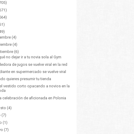
705)
671)
564)
61)
49)
iembre
(4)
iembre
(4)
tiembre
(6)
qué no dejar ir a tu novia sola al Gym
edora de jugos se vuelve viral en la red
diante en supermercado se vuelve viral
do quieres presumir tu tienda
el vestido corto opacando a novios en la
oda
a celebración de aficionada en Polonia
sto
(4)
o
(7)
o
(1)
yo
(7)