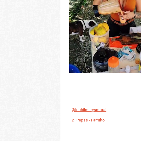
@leohilmarysmoral
♬ Pepas - Farruko