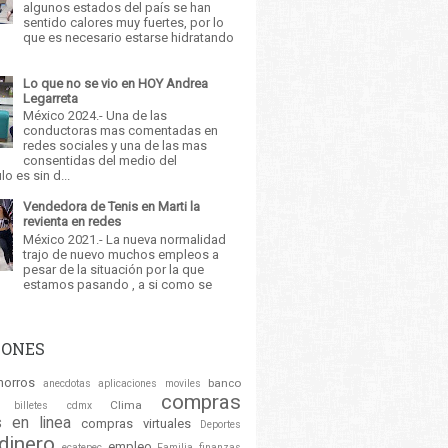
algunos estados del país se han
sentido calores muy fuertes, por lo
que es necesario estarse hidratando
Lo que no se vio en HOY Andrea
Legarreta
México 2024.- Una de las
conductoras mas comentadas en
redes sociales y una de las mas
consentidas del medio del
o es sin d...
Vendedora de Tenis en Marti la
revienta en redes
México 2021.- La nueva normalidad
trajo de nuevo muchos empleos a
pesar de la situación por la que
estamos pasando , a si como se
IONES
horros
banco
anecdotas
aplicaciones moviles
compras
Clima
billetes
cdmx
 en linea
compras virtuales
Deportes
dinero
empleo
ecatepec
Familia
finanzas