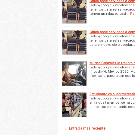
Chica pone nerviosos a com
(adsbygoogle = window.adsby
tenemos para estas vacacio
tomen un relax es casi …
Re
Chica pone nerviosos a com
(adsbygoogle = window.adsby
tenemos para estas vacacio
para el nuevo ciclo escolar, 
Milena González la trailera 
(adsbygoogle = window.adsby
[]).push({}); México 2020. M
mexicana, pues creen que h
Estudiante en supermercado 
(adsbygoogle = window.adsby
en la que tenemos se ha vu
alimentos e intentando sepa
← Entrada más reciente