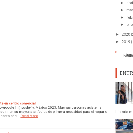
►
abri
►
mar
►
feb
►
ene
►
2020
(
►
2019
(
PÁGIN
ENTR
nte en centro comercial
google || []).push({}); México 2023. Muchas personas asisten a
quirir en su mayoría artículos de primera necesidad para el hogar o
historia m
anasta bási…
Read More