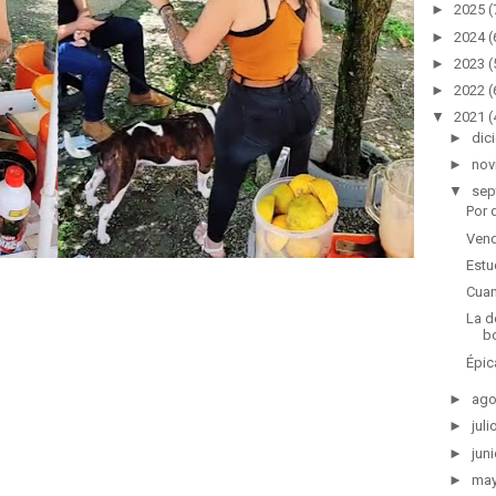
►
2025
(
►
2024
(
►
2023
(
►
2022
(
▼
2021
(
►
dic
►
nov
▼
sep
Por 
Vend
Estu
Cuan
La d
b
Épic
►
ago
►
juli
►
juni
►
ma