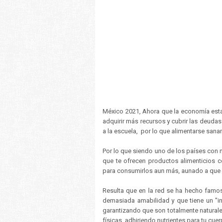
México 2021, Ahora que la economía esta
adquirir más recursos y cubrir las deudas
a la escuela, por lo que alimentarse sanam
Por lo que siendo uno de los países con 
que te ofrecen productos alimenticios c
para consumirlos aun más, aunado a que 
Resulta que en la red se ha hecho famo
demasiada amabilidad y que tiene un "in
garantizando que son totalmente naturales
físicas, adhiriendo nutrientes para tu cue