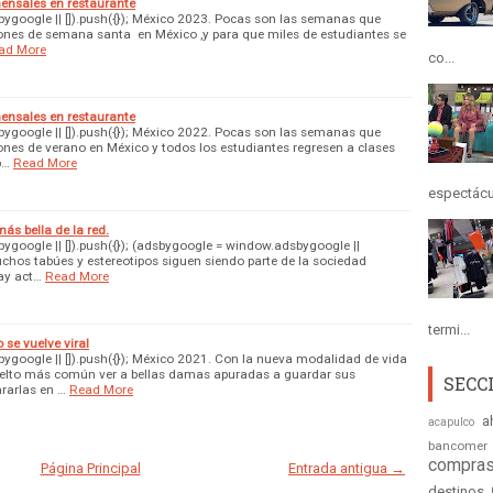
ensales en restaurante
google || []).push({}); México 2023. Pocas son las semanas que
nes de semana santa en México ,y para que miles de estudiantes se
ad More
co...
ensales en restaurante
google || []).push({}); México 2022. Pocas son las semanas que
nes de verano en México y todos los estudiantes regresen a clases
p…
Read More
espectácul
más bella de la red.
google || []).push({}); (adsbygoogle = window.adsbygoogle ||
uchos tabúes y estereotipos siguen siendo parte de la sociedad
ay act…
Read More
termi...
se vuelve viral
google || []).push({}); México 2021. Con la nueva modalidad de vida
elto más común ver a bellas damas apuradas a guardar sus
SECC
rarlas en …
Read More
a
acapulco
bancomer
compras
Página Principal
Entrada antigua →
destinos