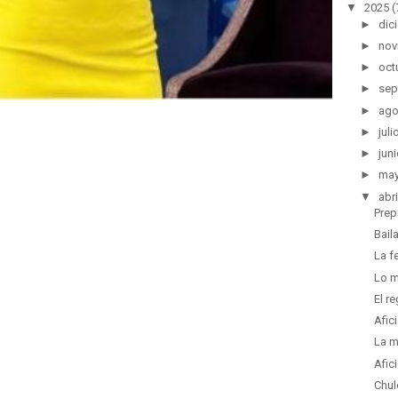
▼
2025
(
►
dic
►
nov
►
oct
►
sep
►
ago
►
juli
►
juni
►
ma
▼
abri
Prep
Bail
La f
Lo m
El r
Afic
La m
Afic
Chul