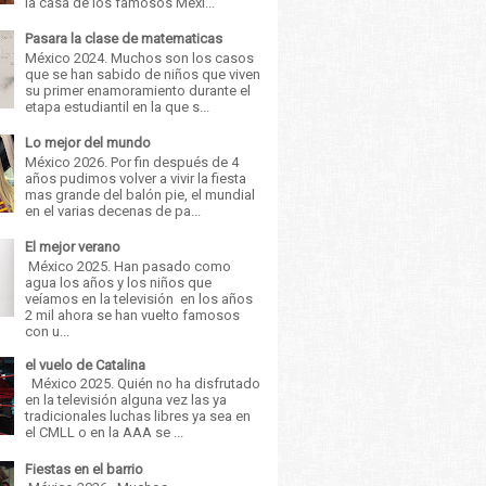
la casa de los famosos Méxi...
Pasara la clase de matematicas
México 2024. Muchos son los casos
que se han sabido de niños que viven
su primer enamoramiento durante el
etapa estudiantil en la que s...
Lo mejor del mundo
México 2026. Por fin después de 4
años pudimos volver a vivir la fiesta
mas grande del balón pie, el mundial
en el varias decenas de pa...
El mejor verano
México 2025. Han pasado como
agua los años y los niños que
veíamos en la televisión en los años
2 mil ahora se han vuelto famosos
con u...
el vuelo de Catalina
México 2025. Quién no ha disfrutado
en la televisión alguna vez las ya
tradicionales luchas libres ya sea en
el CMLL o en la AAA se ...
Fiestas en el barrio