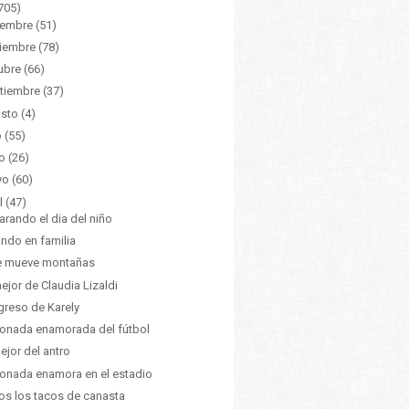
705)
iembre
(51)
iembre
(78)
ubre
(66)
tiembre
(37)
sto
(4)
o
(55)
o
(26)
yo
(60)
l
(47)
arando el dia del niño
ando en familia
e mueve montañas
ejor de Claudia Lizaldi
egreso de Karely
ionada enamorada del fútbol
ejor del antro
ionada enamora en el estadio
os los tacos de canasta