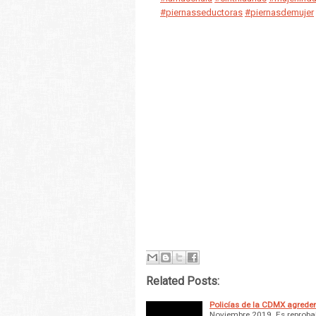
#piernasseductoras
#piernasdemujer
Related Posts:
Policías de la CDMX agreden
Noviembre 2019. Es reproba