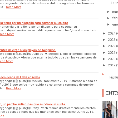
Las 
en seguridad de los habitantes capitalinos, agreden a las familias,
 la…
Read More
►
mar
►
feb
a tierra por un rikopollo para sazonar su caldito
►
ene
anos viajo a la tierra por un rikopollo para sazonar su
que lo dejen terminarse su caldito que no manchen”, fue el comentario
►
2024
(
Read More
►
2023
(
►
2022
(
entes de elote a las playas de Acapulco.
►
2021
(
oogle || []).push({}); Julio 2019. México. Llego el temido Popodrilo
as de Acapulco.- Ahora que están a todo lo que dan las vacaciones de
►
2020
(
ead More
►
2019
(
PÁGIN
los Jeans de Levis en redes
google || []).push({}); México.- Noviembre 2019.- Estamos a nada de
año 2019 que se fue muy rápido, ya estamos a semanas de que den
de …
Read More
ENTR
ch, un parche anticrudas que es cómo un curita.
google || []).push({}); Party Patch reduce drásticamente los efectos
arse de copas y hace que las mañanas sean increíbles! Junio 2019.-
ore