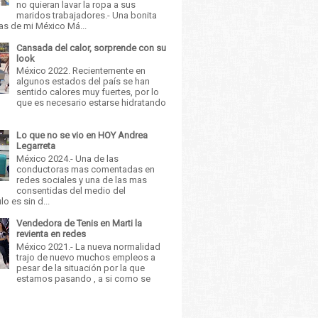
no quieran lavar la ropa a sus
maridos trabajadores.- Una bonita
as de mi México Má...
Cansada del calor, sorprende con su
look
México 2022. Recientemente en
algunos estados del país se han
sentido calores muy fuertes, por lo
que es necesario estarse hidratando
Lo que no se vio en HOY Andrea
Legarreta
México 2024.- Una de las
conductoras mas comentadas en
redes sociales y una de las mas
consentidas del medio del
o es sin d...
Vendedora de Tenis en Marti la
revienta en redes
México 2021.- La nueva normalidad
trajo de nuevo muchos empleos a
pesar de la situación por la que
estamos pasando , a si como se