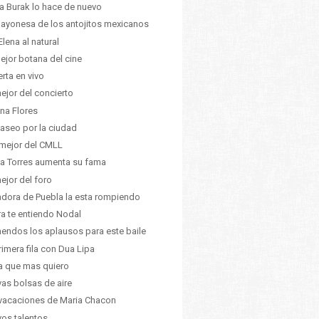
a Burak lo hace de nuevo
ayonesa de los antojitos mexicanos
Elena al natural
ejor botana del cine
rta en vivo
ejor del concierto
ana Flores
aseo por la ciudad
mejor del CMLL
ia Torres aumenta su fama
ejor del foro
dora de Puebla la esta rompiendo
a te entiendo Nodal
endos los aplausos para este baile
rimera fila con Dua Lipa
ia que mas quiero
as bolsas de aire
vacaciones de Maria Chacon
os talentos