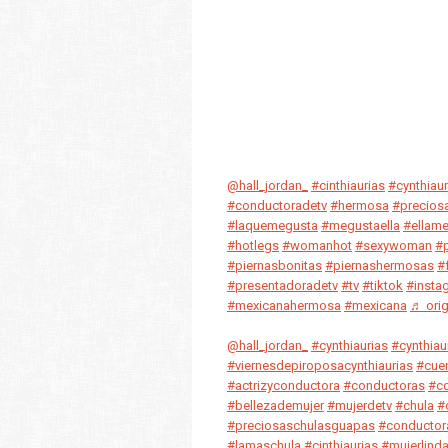
@hall_jordan_
#cinthiaurias
#cynthiaur
#conductoradetv
#hermosa
#precios
#laquemegusta
#megustaella
#ellam
#hotlegs
#womanhot
#sexywoman
#p
#piernasbonitas
#piernashermosas
#
#presentadoradetv
#tv
#tiktok
#insta
#mexicanahermosa
#mexicana
♬ orig
@hall_jordan_
#cynthiaurias
#cynthiaur
#viernesdepiroposacynthiaurias
#cue
#actrizyconductora
#conductoras
#co
#bellezademujer
#mujerdetv
#chula
#
#preciosaschulasguapas
#conductor
#lamaschula
#cinthiaurias
#mujerlind