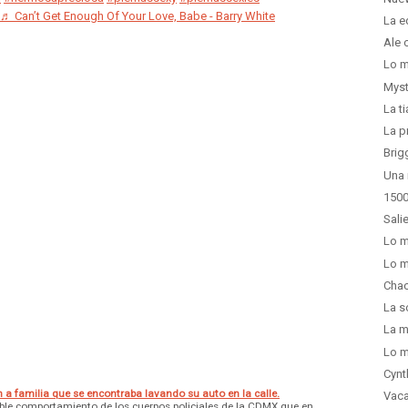
♬ Can’t Get Enough Of Your Love, Babe - Barry White
La e
Ale 
Lo m
Myst
La t
La p
Brig
Una
1500
Sali
Lo m
Lo m
Chac
La s
La m
Lo m
Cynt
 a familia que se encontraba lavando su auto en la calle.
Vaca
ble comportamiento de los cuerpos policiales de la CDMX que en