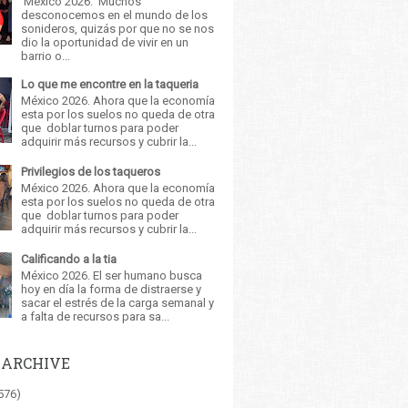
México 2026. Muchos
desconocemos en el mundo de los
sonideros, quizás por que no se nos
dio la oportunidad de vivir en un
barrio o...
Lo que me encontre en la taqueria
México 2026. Ahora que la economía
esta por los suelos no queda de otra
que doblar turnos para poder
adquirir más recursos y cubrir la...
Privilegios de los taqueros
México 2026. Ahora que la economía
esta por los suelos no queda de otra
que doblar turnos para poder
adquirir más recursos y cubrir la...
Calificando a la tia
México 2026. El ser humano busca
hoy en día la forma de distraerse y
sacar el estrés de la carga semanal y
a falta de recursos para sa...
 ARCHIVE
576)