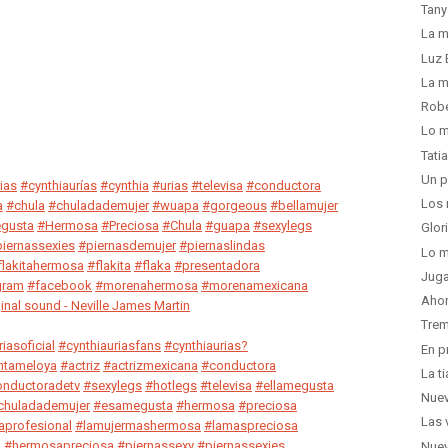
Tany
La m
Luz 
La m
Robe
Lo m
Tati
Un p
ias
#cynthiaurías
#cynthia
#urias
#televisa
#conductora
Los 
a
#chula
#chuladademujer
#wuapa
#gorgeous
#bellamujer
egusta
#Hermosa
#Preciosa
#Chula
#guapa
#sexylegs
Glor
iernassexies
#piernasdemujer
#piernaslindas
Lo m
flakitahermosa
#flakita
#flaka
#presentadora
Juga
gram
#facebook
#morenahermosa
#morenamexicana
Ahor
inal sound - Neville James Martin
Trem
iasoficial
#cynthiauriasfans
#cynthiaurias?
En p
ntameloya
#actriz
#actrizmexicana
#conductora
La t
nductoradetv
#sexylegs
#hotlegs
#televisa
#ellamegusta
Nuev
chuladademujer
#esamegusta
#hermosa
#preciosa
Las 
aprofesional
#lamujermashermosa
#lamaspreciosa
a
#hermosapreciosa
#piernassexy
#piernassexies
Nuev