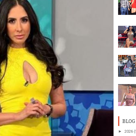
BLOG
►
2026
(