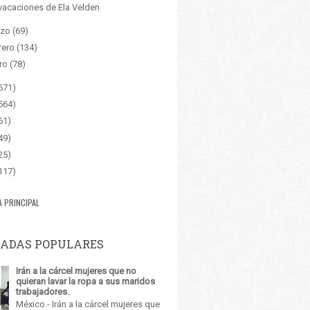
vacaciones de Ela Velden
zo
(69)
rero
(134)
ro
(78)
671)
564)
61)
49)
25)
117)
A PRINCIPAL
ADAS POPULARES
Irán a la cárcel mujeres que no
quieran lavar la ropa a sus maridos
trabajadores.
México.- Irán a la cárcel mujeres que