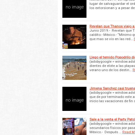
lugar de salvaguardar el ord
los extorsionan y a pesar de
Revelan que Thanos viajo a l
Junio 2019.- Revelan que Th
caldito.- México.- “Mínimo 
que mas se vio en las red…
Llego el temido Popodrilo di
(adsbygoogle = window.adsbyg
dientes de elote a las play
verano uno de los destin…
R
Jimena Sanchez casi truena 
(adsbygoogle = window.adsby
que de por terminado este 
inicio las vacaciones de fin 
Sale a la venta el Party Pat
(adsbygoogle = window.adsby
secundarios físicos por pas
México.- Después …
Read M