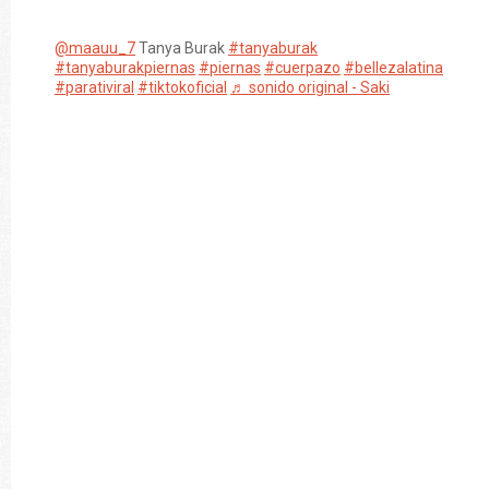
@maauu_7
Tanya Burak
#tanyaburak
#tanyaburakpiernas
#piernas
#cuerpazo
#bellezalatina
#parativiral
#tiktokoficial
♬ sonido original - Saki