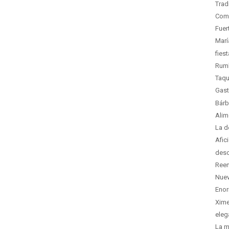
Trad
Comi
Fuer
Marí
fies
Rumb
Taqu
Gast
Bárb
Alim
La d
Afic
desc
Reen
Nuev
Enor
Xime
eleg
La m