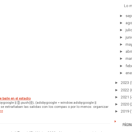
Lo m
►
sep
►
ago
►
juli
►
juni
►
ma
►
abri
►
mar
►
feb
►
ene
►
2023
(
►
2022
(
►
2021
(
 baile en el estadio
google || []).push({}); (adsbygoogle = window.adsbygoogle ||
►
2020
(
Ya se extrañaban las salidas con los compas o por lo menos organizar
re
►
2019
(
PÁGIN