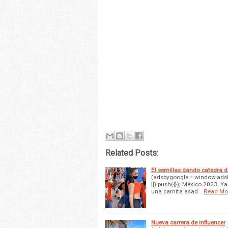
Related Posts:
El semillas dando catedra de
(adsbygoogle = window.adsby
[]).push({}); México 2023. 
una carnita asad…
Read Mo
Nueva carrera de influencer