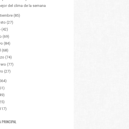
ejor del clima de la semana
tiembre
(85)
sto
(27)
o
(42)
o
(69)
yo
(84)
l
(68)
zo
(74)
rero
(77)
ro
(27)
564)
61)
49)
25)
117)
A PRINCIPAL