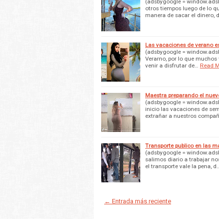
(adsbygoogle = window.adsby
otros tiempos luego de lo q
manera de sacar el dinero, d
Las vacaciones de verano 
(adsbygoogle = window.adsbyg
Verarno, por lo que muchos 
venir a disfrutar de…
Read M
Maestra preparando el nuev
(adsbygoogle = window.adsby
inicio las vacaciones de s
extrañar a nuestros compañ
Transporte publico en las ma
(adsbygoogle = window.adsby
salimos diario a trabajar 
el transporte vale la pena, d
← Entrada más reciente