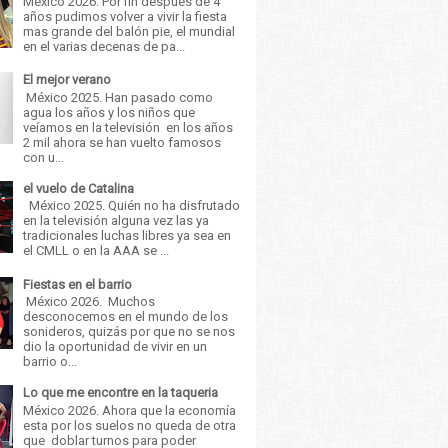
México 2026. Por fin después de 4
años pudimos volver a vivir la fiesta
mas grande del balón pie, el mundial
en el varias decenas de pa...
El mejor verano
México 2025. Han pasado como
agua los años y los niños que
veíamos en la televisión en los años
2 mil ahora se han vuelto famosos
con u...
el vuelo de Catalina
México 2025. Quién no ha disfrutado
en la televisión alguna vez las ya
tradicionales luchas libres ya sea en
el CMLL o en la AAA se ...
Fiestas en el barrio
México 2026. Muchos
desconocemos en el mundo de los
sonideros, quizás por que no se nos
dio la oportunidad de vivir en un
barrio o...
Lo que me encontre en la taqueria
México 2026. Ahora que la economía
esta por los suelos no queda de otra
que doblar turnos para poder