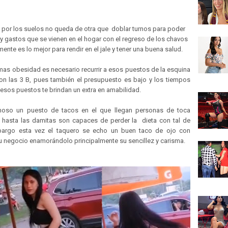
 por los suelos no queda de otra que doblar turnos para poder
 y gastos que se vienen en el hogar con el regreso de los chavos
ente es lo mejor para rendir en el jale y tener una buena salud.
mas obesidad es necesario recurrir a esos puestos de la esquina
on las 3 B, pues también el presupuesto es bajo y los tiempos
esos puestos te brindan un extra en amabilidad.
moso un puesto de tacos en el que llegan personas de toca
hasta las damitas son capaces de perder la dieta con tal de
embargo esta vez el taquero se echo un buen taco de ojo con
 negocio enamorándolo principalmente su sencillez y carisma.