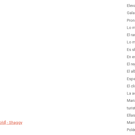
Elev
Gala
Pron
Lo m
El r
Lo m
Es s
En e
El r
El a
Espe
El c
La a
Mari
turi
Ella
old] - Shaggy
Mam
Polé