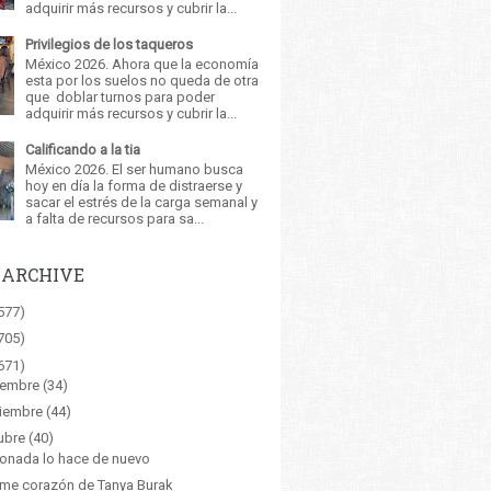
adquirir más recursos y cubrir la...
Privilegios de los taqueros
México 2026. Ahora que la economía
esta por los suelos no queda de otra
que doblar turnos para poder
adquirir más recursos y cubrir la...
Calificando a la tia
México 2026. El ser humano busca
hoy en día la forma de distraerse y
sacar el estrés de la carga semanal y
a falta de recursos para sa...
 ARCHIVE
577)
705)
671)
iembre
(34)
iembre
(44)
ubre
(40)
ionada lo hace de nuevo
me corazón de Tanya Burak