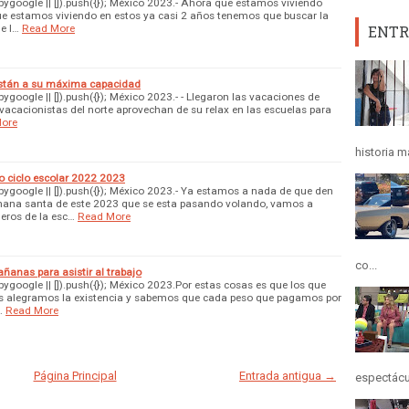
google || []).push({}); México 2023.- Ahora que estamos viviendo
ue estamos viviendo en estos ya casi 2 años tenemos que buscar la
e l…
Read More
ENTR
están a su máxima capacidad
oogle || []).push({}); México 2023.- - Llegaron las vacaciones de
vacacionistas del norte aprovechan de su relax en las escuelas para
ore
historia m
o ciclo escolar 2022 2023
google || []).push({}); México 2023.- Ya estamos a nada de que den
emana santa de este 2023 que se esta pasando volando, vamos a
eros de la esc…
Read More
co...
ñanas para asistir al trabajo
google || []).push({}); México 2023.Por estas cosas es que los que
nos alegramos la existencia y sabemos que cada peso que pagamos por
…
Read More
Página Principal
Entrada antigua →
espectácul