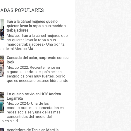
ADAS POPULARES
Irán a la cárcel mujeres que no
quieran lavar la ropa a sus maridos
trabajadores.
México.- Irán a la cárcel mujeres que
no quieran lavar la ropa a sus
maridos trabajadores.- Una bonita
as de mi México Má...
Cansada del calor, sorprende con su
look
México 2022. Recientemente en
algunos estados del país se han
sentido calores muy fuertes, por lo
que es necesario estarse hidratando
Lo que no se vio en HOY Andrea
Legarreta
México 2024.- Una de las
conductoras mas comentadas en
redes sociales y una de las mas
consentidas del medio del
o es sin d...
Vendedora de Tenis en Marti la