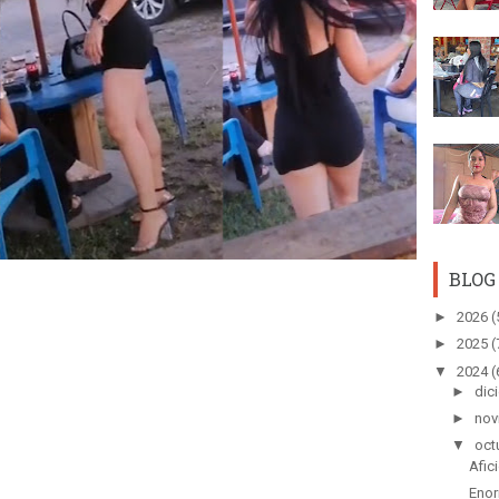
BLOG
►
2026
(
►
2025
(
▼
2024
(
►
dic
►
nov
▼
oct
Afic
Enor