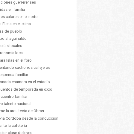
iciones guerrerenses
das en familia
tes calores en el norte
a Elena en el clima
tas de pueblo
o al aguinaldo
erías locales
ronomía local
ara Islas en el foro
entando cachorros callejeros
espensa familiar
ionada enamora en el estadio
uentos de temporada en oxxo
cuentro familiar
o talento nacional
me la arquitecta de Obras
na Córdoba desde la conducción
ante la cafeteria
ejor clase de leyes