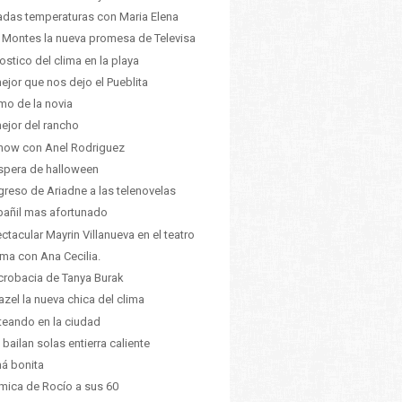
adas temperaturas con Maria Elena
 Montes la nueva promesa de Televisa
ostico del clima en la playa
ejor que nos dejo el Pueblita
amo de la novia
ejor del rancho
how con Anel Rodriguez
spera de halloween
egreso de Ariadne a las telenovelas
lbañil mas afortunado
ctacular Mayrin Villanueva en el teatro
lima con Ana Cecilia.
crobacia de Tanya Burak
azel la nueva chica del clima
steando en la ciudad
s bailan solas entierra caliente
á bonita
mica de Rocío a sus 60